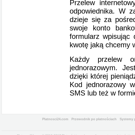
Przelew internetow
odpowiednika. W za
dzieje się za pośr
swoje konto banko
formularz wpisując 
kwotę jaką chcemy 
Każdy przelew o
jednorazowym. Jes
dzięki której pienią
Kod jednorazowy w
SMS lub też w formie
Platnosci24.com
Przewodnik po płatnościach
Systemy 