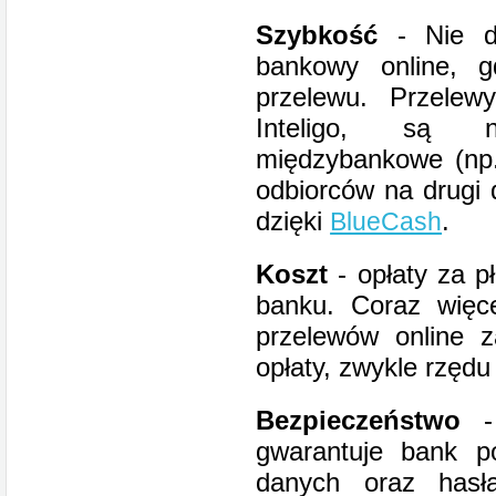
Szybkość
- Nie d
bankowy online, 
przelewu. Przelew
Inteligo, są na
międzybankowe (np
odbiorców na drugi 
dzięki
.
BlueCash
Koszt
- opłaty za p
banku. Coraz więc
przelewów online z
opłaty, zwykle rzędu
Bezpieczeństwo
- 
gwarantuje bank p
danych oraz hasł