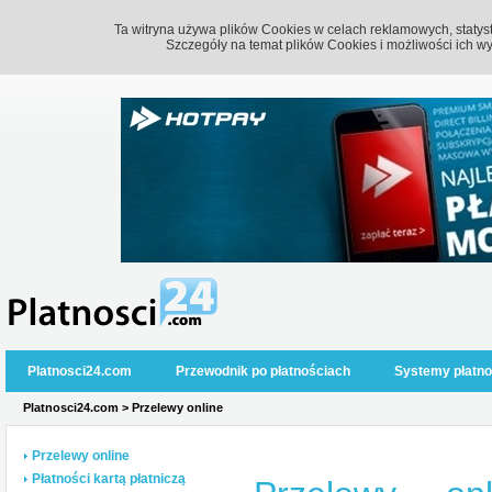
Ta witryna używa plików Cookies w celach reklamowych, statysty
Szczegóły na temat plików Cookies i możliwości ich w
Platnosci24.com
Przewodnik po płatnościach
Systemy płatno
Platnosci24.com > Przelewy online
Przelewy online
Płatności kartą płatniczą