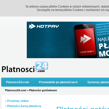
Ta witryna używa plików Cookies w celach reklamowych, statysty
Szczegóły na temat plików Cookies i możliwości ich w
Platnosci24.com
Przewodnik po płatnościach
Systemy płatno
Platnosci24.com > Płatności gotówkowe
Przelewy online
Płatności kartą płatniczą