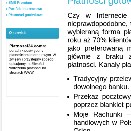
Płatności gotó
SMS Premium
Portfele internetowe
Czy w Internecie
Płatności gotówkowe
nieprawdopodobne, t
wybieraną forma pł
O serwisie
roku aż 70% klientó
Platnosci24.com
to
jako preferowaną m
poradnik poświęcony
głównie z braku z
płatnościom internetowym. W
zwięzły i przystępny sposób
płatności. Kanały pł
opisujemy możliwości
wdrożenia płatności na
stronach WWW.
Tradycyjny przele
dowolnego banku.
Przekaz pocztowy
poprzez blankiet p
Moje Rachunki –
handlowych w Pols
Orlen.